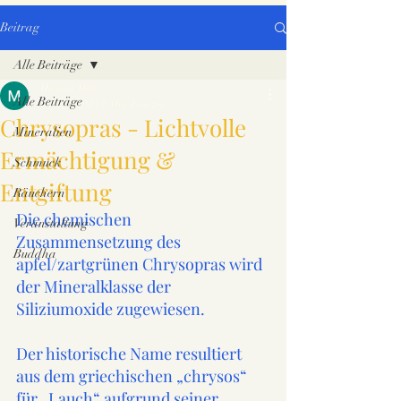
Beitrag
Alle Beiträge
Mirjana Miri
Alle Beiträge
4. März 2023
2 Min. Lesezeit
Chrysopras - Lichtvolle
Mineralien
Ermächtigung &
Schmuck
Entgiftung
Räuchern
Die chemischen 
Veranstaltung
Zusammensetzung des 
Buddha
apfel/zartgrünen Chrysopras wird 
der Mineralklasse der 
Siliziumoxide zugewiesen. 
Der historische Name resultiert 
aus dem griechischen „chrysos“ 
für „Lauch“ aufgrund seiner 