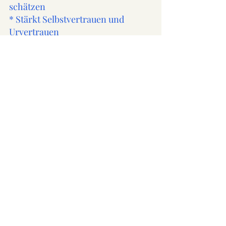
schätzen
* Stärkt Selbstvertrauen und 
Urvertrauen
* Hilft Unselbständigkeit zu 
überwinden
* Lindert Anspannung, 
Hoffnungslosigkeit und innere 
Unruhe
* Lässt bei Unzufriedenheit einen 
Ausgleich finden
* Mildert Wut, Selbstsucht
* Fördert Achtsamkeit sich selbst 
und anderen gegenüber
* Lässt aus vielen Details und aus 
vielen Zusammenhängen ein 
Ganzes entstehen
* Ermöglicht den nächsten 
konkreten Schritt zu tun