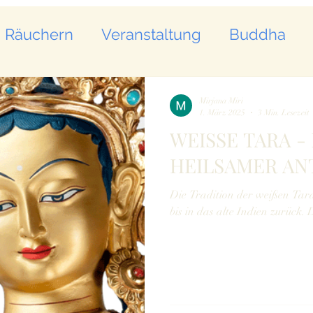
Räuchern
Veranstaltung
Buddha
Mirjana Miri
1. März 2025
3 Min. Lesezeit
WEISSE TARA 
HEILSAMER AN
Die Tradition der weißen Tara 
bis in das alte Indien zurück.