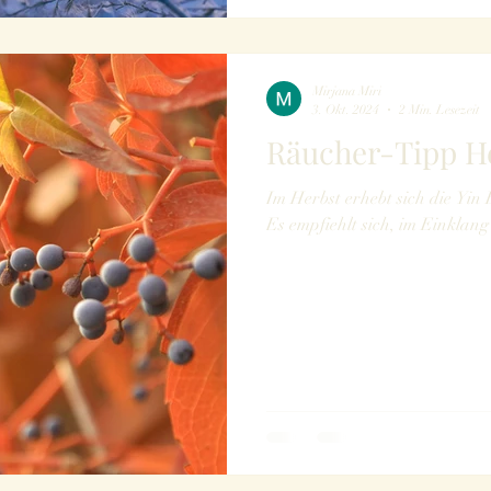
Mirjana Miri
3. Okt. 2024
2 Min. Lesezeit
Räucher-Tipp H
Im Herbst erhebt sich die Yin 
Es empfiehlt sich, im Einkla