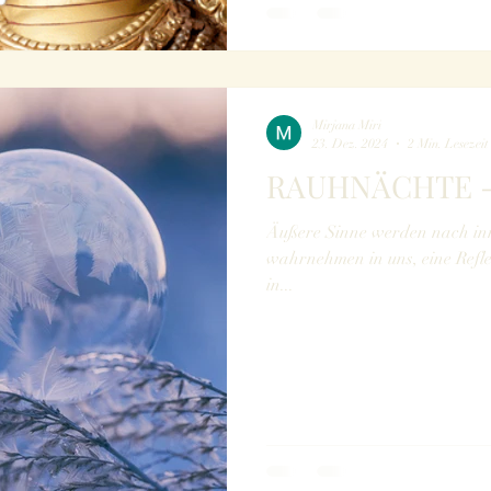
Mirjana Miri
23. Dez. 2024
2 Min. Lesezeit
RAUHNÄCHTE -
Äußere Sinne werden nach inn
wahrnehmen in uns, eine Refl
in...